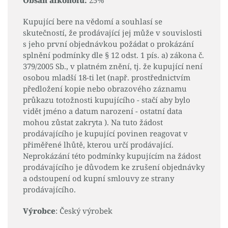
Obsah alkoholu:
25%
Kupující bere na vědomí a souhlasí se
skutečností, že prodávající jej může v souvislosti
s jeho první objednávkou požádat o prokázání
splnění podmínky dle § 12 odst. 1 pís. a) zákona č.
379/2005 Sb., v platném znění, tj. že kupující není
osobou mladší 18-ti let (např. prostřednictvím
předložení kopie nebo obrazového záznamu
průkazu totožnosti kupujícího - stačí aby bylo
vidět jméno a datum narození - ostatní data
mohou zůstat zakryta ). Na tuto žádost
prodávajícího je kupující povinen reagovat v
přiměřené lhůtě, kterou určí prodávající.
Neprokázání této podmínky kupujícím na žádost
prodávajícího je důvodem ke zrušení objednávky
a odstoupení od kupní smlouvy ze strany
prodávajícího.
Výrobce
: Český výrobek