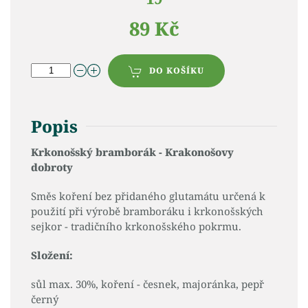
89 Kč
DO KOŠÍKU
Popis
Krkonošský bramborák - Krakonošovy
dobroty
Směs koření bez přidaného glutamátu určená k
použití při výrobě bramboráku i krkonošských
sejkor - tradičního krkonošského pokrmu.
Složení:
sůl max. 30%, koření - česnek, majoránka, pepř
černý