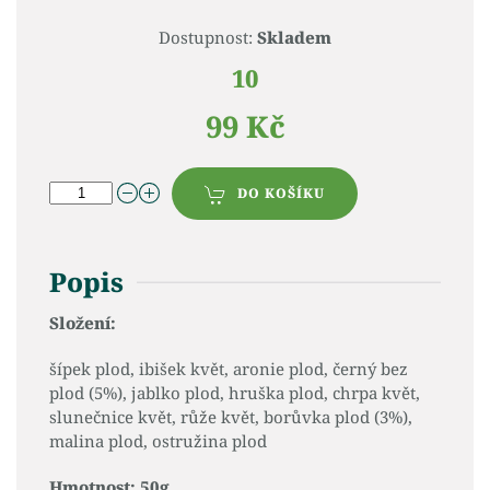
Dostupnost:
Skladem
10
99 Kč
DO KOŠÍKU
Popis
Složení:
šípek plod, ibišek květ, aronie plod, černý bez
plod (5%), jablko plod, hruška plod, chrpa květ,
slunečnice květ, růže květ, borůvka plod (3%),
malina plod, ostružina plod
Hmotnost: 50g