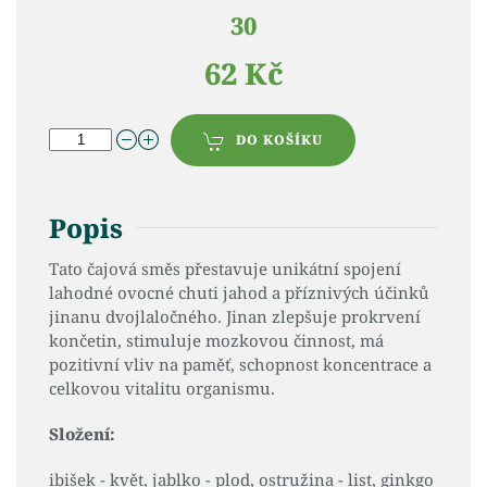
30
62 Kč
DO KOŠÍKU
Popis
Tato čajová směs přestavuje unikátní spojení
lahodné ovocné chuti jahod a příznivých účinků
jinanu dvojlaločného. Jinan zlepšuje prokrvení
končetin, stimuluje mozkovou činnost, má
pozitivní vliv na paměť, schopnost koncentrace a
celkovou vitalitu organismu.
Složení:
ibišek - květ, jablko - plod, ostružina - list, ginkgo