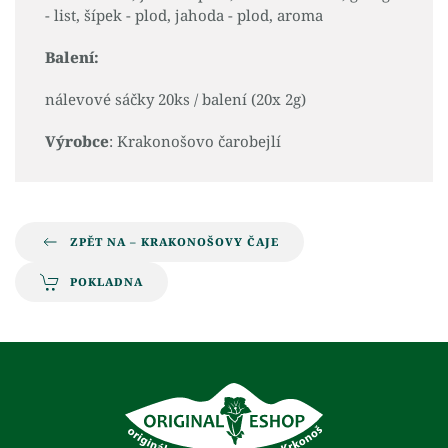
- list, šípek - plod, jahoda - plod, aroma
Balení:
nálevové sáčky 20ks / balení (20x 2g)
Výrobce
: Krakonošovo čarobejlí
ZPĚT NA – KRAKONOŠOVY ČAJE
POKLADNA