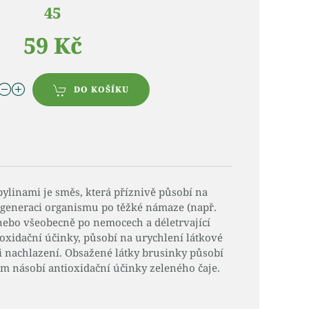
45
59 Kč
DO KOŠÍKU
bylinami je směs, která příznivě působí na
regeneraci organismu po těžké námaze (např.
ebo všeobecně po nemocech a déletrvající
oxidační účinky, působí na urychlení látkové
ři nachlazení. Obsažené látky brusinky působí
m násobí antioxidační účinky zeleného čaje.