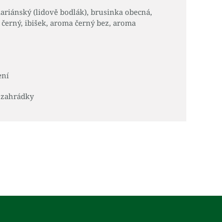
mariánský (lidově bodlák), brusinka obecná,
 černý, ibišek, aroma černý bez, aroma
ení
 zahrádky