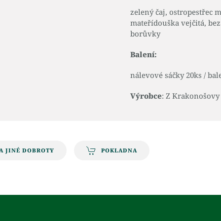
zelený čaj, ostropestřec 
mateřídouška vejčitá, bez
borůvky
Balení:
nálevové sáčky 20ks / bal
Výrobce
: Z Krakonošovy
A JINÉ DOBROTY
POKLADNA