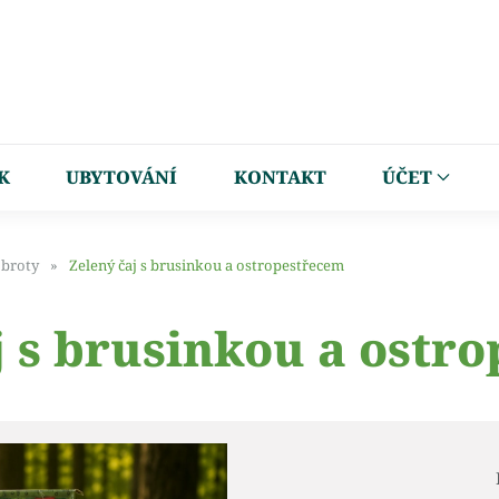
K
UBYTOVÁNÍ
KONTAKT
ÚČET
obroty
Zelený čaj s brusinkou a ostropestřecem
j s brusinkou a ostr