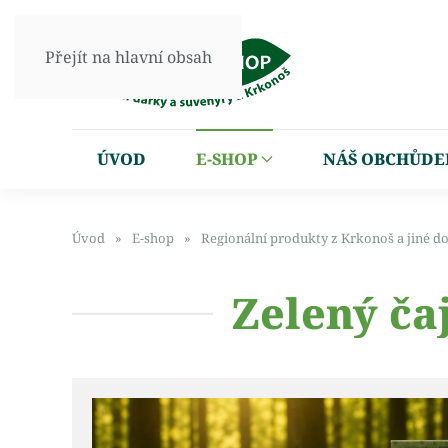
Přejít na hlavní obsah
ÚVOD
E-SHOP
NÁŠ OBCHŮDE
Úvod
E-shop
Regionální produkty z Krkonoš a jiné d
Zelený ča