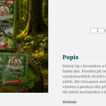
Popis
Zelený čaj s brusinkou a 
lidské tělo. Pomáhá při 
vysokohorských tůrách) n
zátěži. Má významné anti
výměny a posiluje tělo p
též mírně močopudně a tí
Složení: