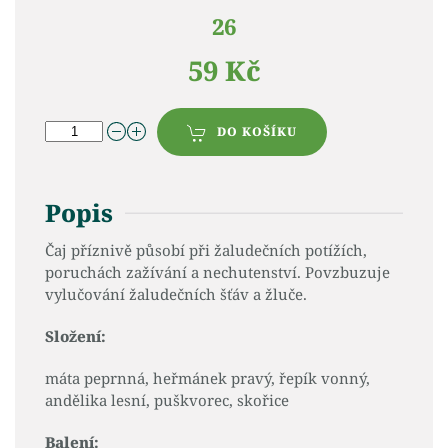
26
59 Kč
DO KOŠÍKU
Popis
Čaj příznivě působí při žaludečních potížích,
poruchách zažívání a nechutenství. Povzbuzuje
vylučování žaludečních šťáv a žluče.
Složení:
máta peprnná, heřmánek pravý, řepík vonný,
andělika lesní, puškvorec, skořice
Balení: