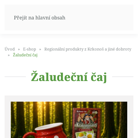
Přejít na hlavní obsah
Úvod
E-shop
Regionální produkty z Krkonoš a jiné dobroty
Žaludeční čaj
Žaludeční čaj