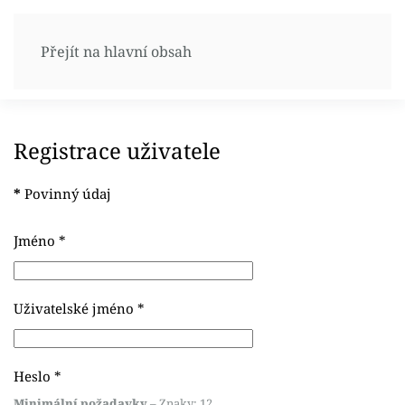
Přejít na hlavní obsah
Registrace uživatele
*
Povinný údaj
Jméno
*
Uživatelské jméno
*
Heslo
*
Minimální požadavky
– Znaky: 12