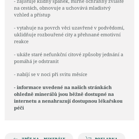
- zajišťuje klidný spánek, mírně ochranný zvláště
na cestách, obnovuje a uchovává mladistvý
vzhled a přístup
- vytahuje na povrch věci uzavřené v podvědomí,
uklidňuje rozbouřené city a přehnané emotivní
reakce
- ukáže staré nefunkční citové způsoby jednání a
pomáhá je odstranit
- nabíjí se v noci při svitu měsíce
- informace uvedené na našich stránkách
ohledně minerálů jsou běžně dostupné na
internetu a nenahrazují dostupnou lékařskou
péči
ZPĚT NA – MINERÁLY
POKLADNA