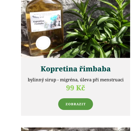
Kopretina řimbaba
bylinný sirup - migréna, úleva při menstruaci
99 Kč
ZOBRAZIT