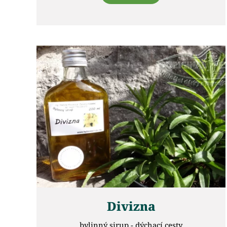
Divizna
bylinný sirup - dýchací cesty