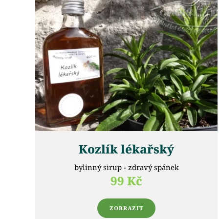
Kozlík lékařský
bylinný sirup - zdravý spánek
99 Kč
ZOBRAZIT