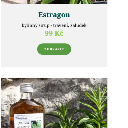
Estragon
bylinný sirup - trávení, žaludek
99 Kč
ZOBRAZIT