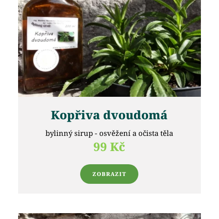
Kopřiva dvoudomá
bylinný sirup - osvěžení a očista těla
99 Kč
ZOBRAZIT