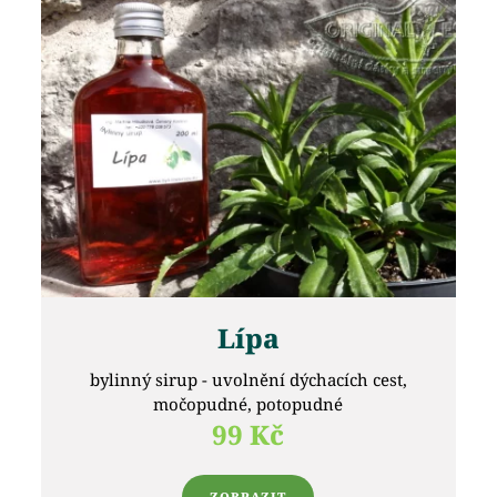
Lípa
bylinný sirup - uvolnění dýchacích cest,
močopudné, potopudné
99 Kč
ZOBRAZIT