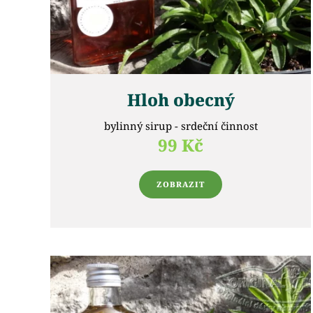
Hloh obecný
bylinný sirup - srdeční činnost
99 Kč
ZOBRAZIT