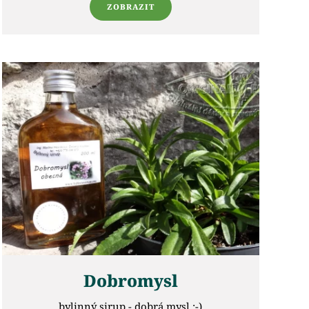
ZOBRAZIT
Dobromysl
bylinný sirup - dobrá mysl :-)