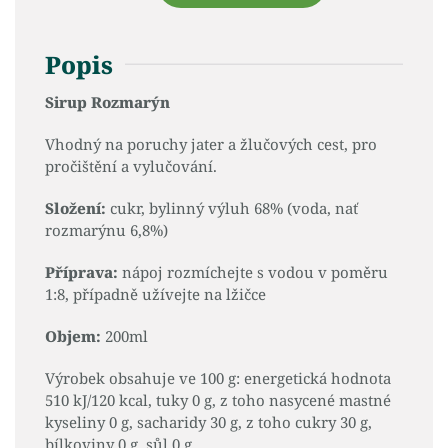
Popis
Sirup Rozmarýn
Vhodný na poruchy jater a žlučových cest, pro
pročištění a vylučování.
Složení:
cukr, bylinný výluh 68% (voda, nať
rozmarýnu 6,8%)
Příprava:
nápoj rozmíchejte s vodou v poměru
1:8, případně užívejte na lžičce
Objem:
200ml
Výrobek obsahuje ve 100 g: energetická hodnota
510 kJ/120 kcal, tuky 0 g, z toho nasycené mastné
kyseliny 0 g, sacharidy 30 g, z toho cukry 30 g,
bílkoviny 0 g, sůl 0 g