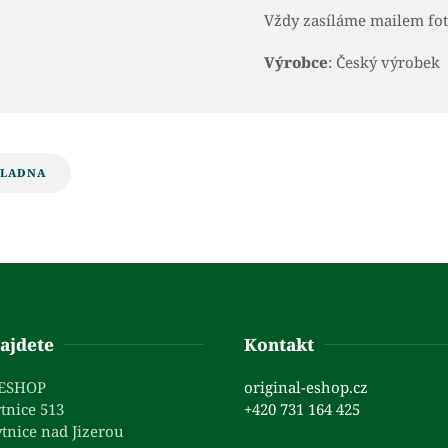
Vždy zasíláme mailem fot
Výrobce
: Český výrobek
KLADNA
ajdete
Kontakt
 ESHOP
original-eshop.cz
tnice 513
+420 731 164 425
tnice nad Jizerou