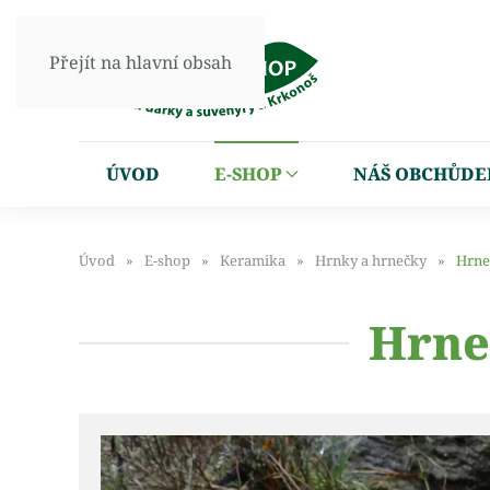
Přejít na hlavní obsah
ÚVOD
E-SHOP
NÁŠ OBCHŮDE
Úvod
E-shop
Keramika
Hrnky a hrnečky
Hrne
Hrne