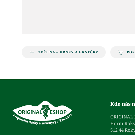
ZPĚT NA – HRNKY A HRNEČKY
PO
Kde nás n
ORIGINAL
Horní Roky
512 44 Roky