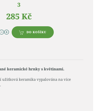
3
285 Kč
DO KOŠÍKU
ané keramické hrnky s květinami.
ní užitková keramika vypalována na více
.