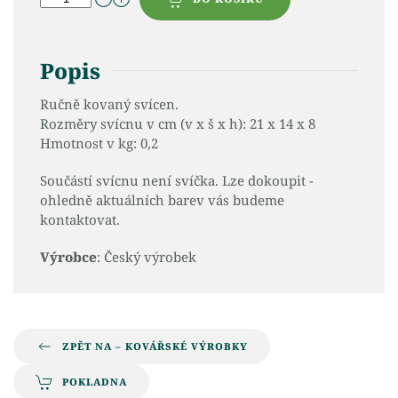
Popis
Ručně kovaný svícen.
Rozměry svícnu v cm (v x š x h): 21 x 14 x 8
Hmotnost v kg: 0,2
Součástí svícnu není svíčka. Lze dokoupit -
ohledně aktuálních barev vás budeme
kontaktovat.
Výrobce
: Český výrobek
ZPĚT NA – KOVÁŘSKÉ VÝROBKY
POKLADNA