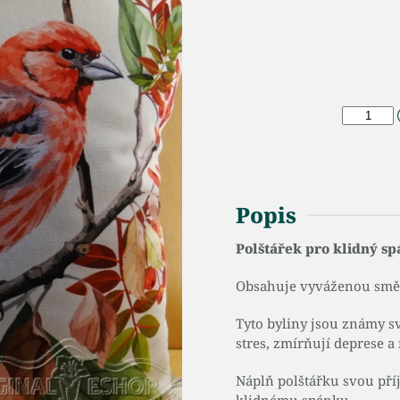
Popis
Polštářek pro klidný s
Obsahuje vyváženou směs
Tyto byliny jsou známy sv
stres, zmírňují deprese a
Náplň polštářku svou př