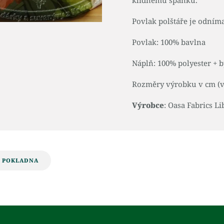
klidnému spánku.
Povlak polštáře je odnímat
Povlak: 100% bavlna
Náplň: 100% polyester + b
Rozměry výrobku v cm (v x
Výrobce
: Oasa Fabrics Li
POKLADNA