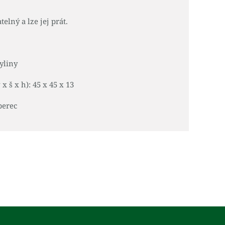
elný a lze jej prát.
yliny
 š x h): 45 x 45 x 13
berec