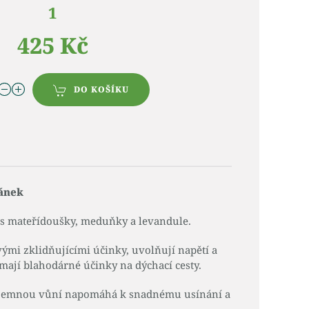
1
425 Kč
DO KOŠÍKU
pánek
 mateřídoušky, meduňky a levandule.
ými zklidňujícími účinky, uvolňují napětí a
 mají blahodárné účinky na dýchací cesty.
íjemnou vůní napomáhá k snadnému usínání a